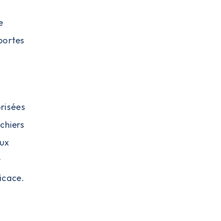
e
 portes
orisées
ichiers
aux
r
icace.