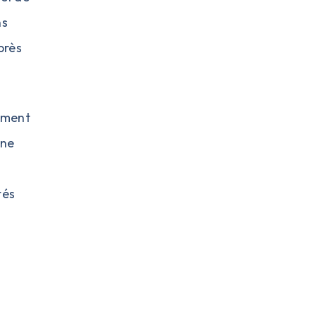
ns
près
ement
 ne
tés