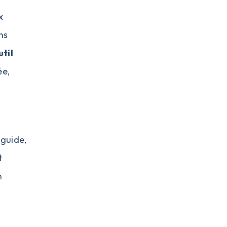
x
ns
til
ée,
 guide,
t
n