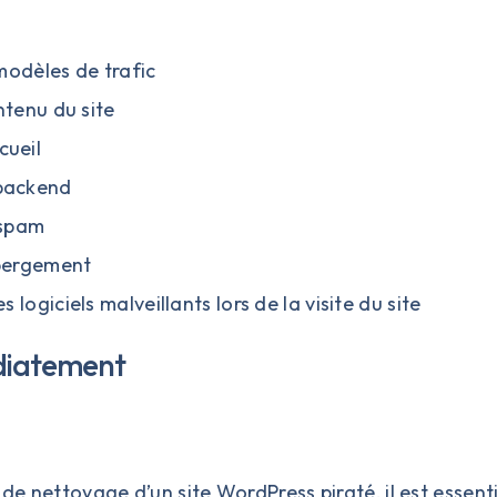
modèles de trafic
ntenu du site
cueil
 backend
 spam
ébergement
logiciels malveillants lors de la visite du site
diatement
e nettoyage d’un site WordPress piraté, il est essent