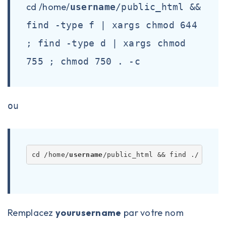
cd /home/
username
/public_html &&
find -type f | xargs chmod 644
; find -type d | xargs chmod
755 ; chmod 750 . -c
ou
cd /home/
username
/public_html && find ./ -type
Remplacez
yourusername
par votre nom