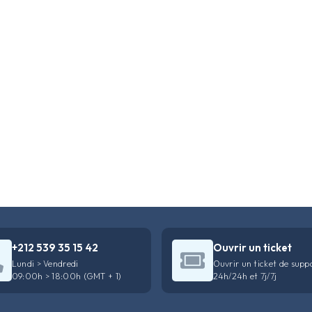
+212 539 35 15 42
Ouvrir un ticket
Lundi > Vendredi
Ouvrir un ticket de supp
09:00h > 18:00h (GMT + 1)
24h/24h et 7j/7j